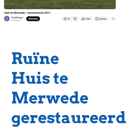
Ruïne
Huis te
Merwede
gerestaureerd