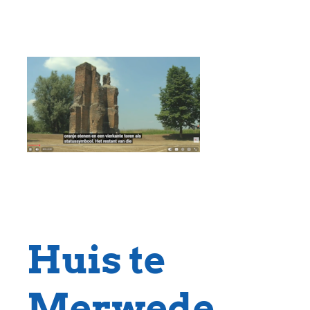
Huis te
Merwede