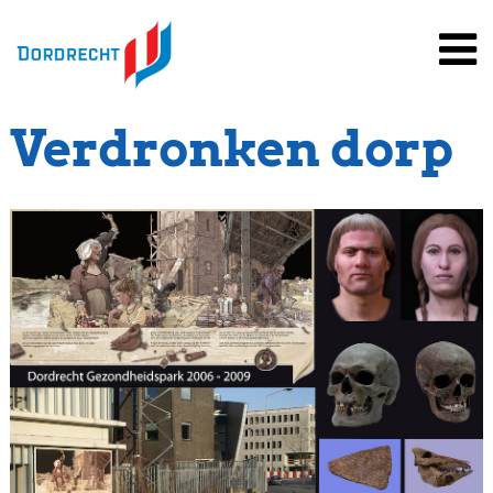
Spring
naar
inhoud
Verdronken dorp